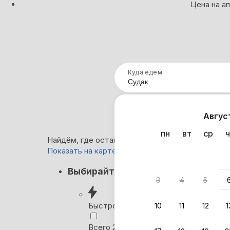
Цена на а
Куда едем
Нап
Авгус
пн
вт
ср
ч
Найдём, где остановиться в Судаке: 0 варианто
Показать на карте
Нет в
Выбирайте лучшее
3
4
5
Ни один
сб
Быстрое бронирование
10
11
12
1
Ро
Всего 2 минуты, без