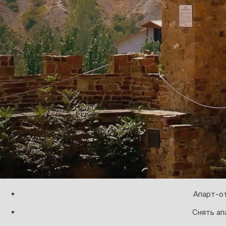
Апарт-от
Снять ап