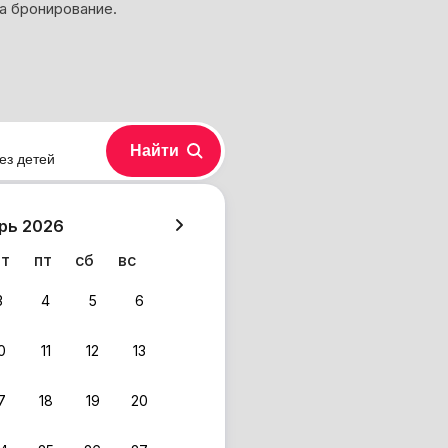
а бронирование.
Найти
ез детей
хазия
рь 2026
чт
пт
сб
вс
3
4
5
6
0
11
12
13
 фильтрам.
7
18
19
20