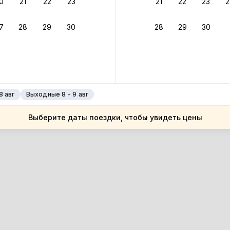
0
21
22
23
21
22
23
2
ссия
ым
7
28
29
30
28
29
30
ым
дак
дак
8 авг
Выходные 8 - 9 авг
Выберите даты поездки, чтобы увидеть цены