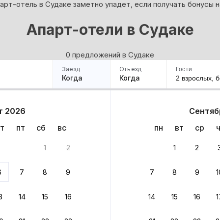
парт-отель в Судаке заметно упадет, если получать бонусы н
Апарт-отели в Судаке
0 предложений в Судаке
Заезд
Отъезд
Гости
Когда
Когда
2 взрослых,
б
ример
Санкт-Петербург
Москва
Сочи
Минск
Казань
Дагестан
Кисловодск
Аб
т 2026
Сентяб
Квартиры
Гостиницы
Дома
Частный сектор
т
пт
сб
вс
пн
вт
ср
в
1
2
1
2
ариантов
6
7
8
9
7
8
9
1
 вариант из результатов поиска не соответствует заданным
росить фильтры
3
14
15
16
14
15
16
1
ссия