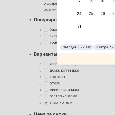
17
18
19
2
ожидания ответа от
Ро
хозяина
Кр
24
25
26
2
Популярные фильтры
Кр
31
Су
бассейн
включён завтрак
Су
трансфер
Сегодня 6 - 7 авг
Завтра 7 - 
Варианты размещения
квартиры, апартаменты
дома, коттеджи
хостелы
отели
мини-гостиницы
гостевые дома
апарт-отели
Цена за сутки