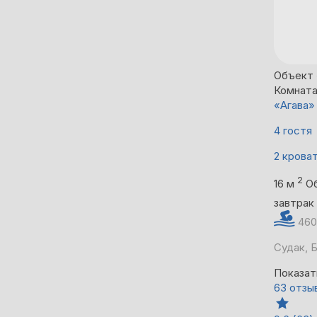
Объект 
Комнат
«Агава»
4 гостя
2 крова
2
16 м
О
завтрак
460
Судак, Б
Показат
63 отзы