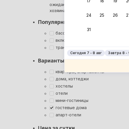
17
18
19
2
ожидания ответа от
Мгновен
хозяина
24
25
26
2
Суперхо
Популярные фильтры
Кэшбэк
31
Заброни
бассейн
Подроб
включён завтрак
трансфер
Сегодня 7 - 8 авг
Завтра 8 - 
Варианты размещения
квартиры, апартаменты
дома, коттеджи
хостелы
отели
мини-гостиницы
гостевые дома
апарт-отели
Цена за сутки