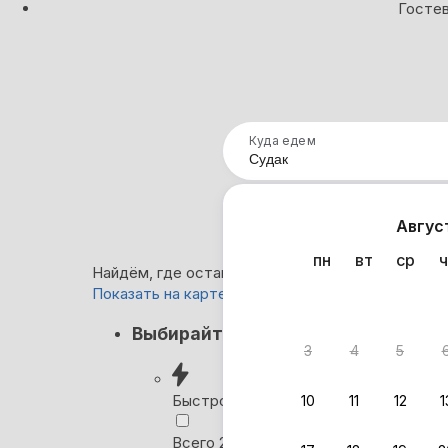
Гостев
Куда едем
Нап
Авгус
пн
вт
ср
ч
Найдём, где остановиться в Судаке: 944 вариан
Показать на карте
Кэшбэк
Выбирайте лучшее
3
4
5
Вернём 
после о
Быстрое бронирование
10
11
12
1
Выбира
Всего 2 минуты, без