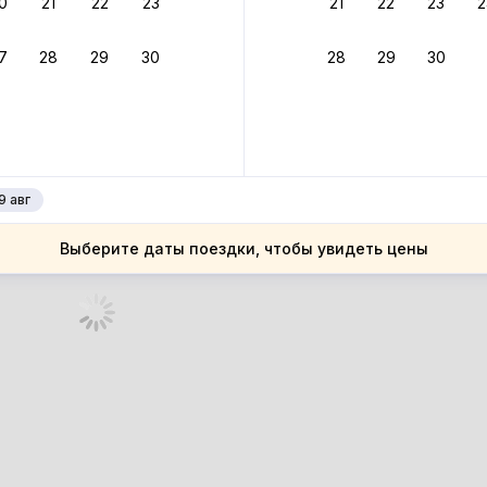
0
21
22
23
21
22
23
2
ное подтверждение брони без ожидания ответа от хозяина
7
28
29
30
28
29
30
зяин
 до 30%
руйте до 31 августа 2026 — и получите кэшбэк бонусами пос
нее
9 авг
Выберите даты поездки, чтобы увидеть цены