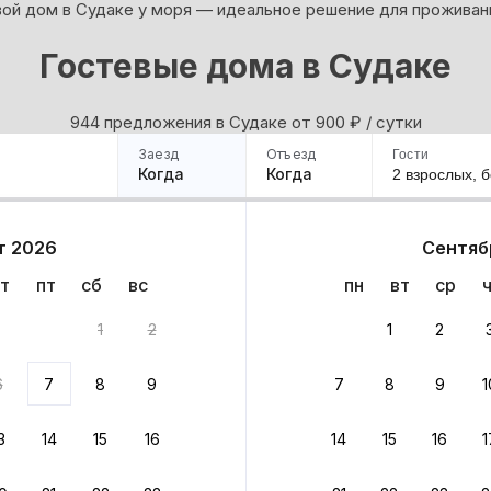
ой дом в Судаке у моря — идеальное решение для проживан
Гостевые дома в Судаке
944 предложения в Судаке oт 900
₽
/ сутки
Заезд
Отъезд
Гости
Когда
Когда
2 взрослых,
б
ример
Санкт-Петербург
Москва
Сочи
Минск
Казань
Дагестан
Кисловодск
Аб
т 2026
Сентяб
Квартиры
Гостиницы
Дома
Частный сектор
т
пт
сб
вс
пн
вт
ср
та
1
2
1
2
 до 30% за бронь
6
7
8
9
7
8
9
1
бонусами
ценки проживания
3
14
15
16
14
15
16
1
йте быстрое бронирование