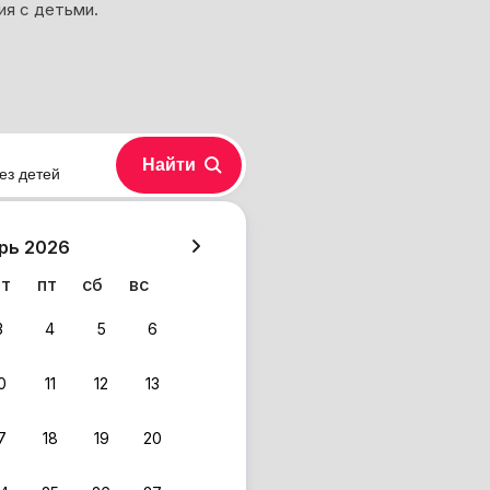
ия с детьми.
Найти
ез детей
хазия
рь 2026
чт
пт
сб
вс
3
4
5
6
0
11
12
13
7
18
19
20